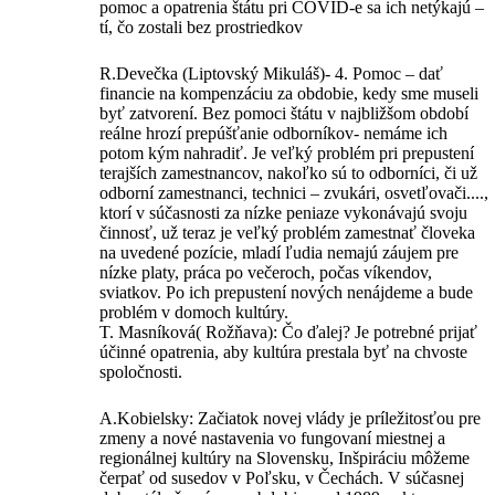
pomoc a opatrenia štátu pri COVID-e sa ich netýkajú –
tí, čo zostali bez prostriedkov
R.Devečka (Liptovský Mikuláš)- 4. Pomoc – dať
financie na kompenzáciu za obdobie, kedy sme museli
byť zatvorení. Bez pomoci štátu v najbližšom období
reálne hrozí prepúšťanie odborníkov- nemáme ich
potom kým nahradiť. Je veľký problém pri prepustení
terajších zamestnancov, nakoľko sú to odborníci, či už
odborní zamestnanci, technici – zvukári, osvetľovači....,
ktorí v súčasnosti za nízke peniaze vykonávajú svoju
činnosť, už teraz je veľký problém zamestnať človeka
na uvedené pozície, mladí ľudia nemajú záujem pre
nízke platy, práca po večeroch, počas víkendov,
sviatkov. Po ich prepustení nových nenájdeme a bude
problém v domoch kultúry.
T. Masníková( Rožňava): Čo ďalej? Je potrebné prijať
účinné opatrenia, aby kultúra prestala byť na chvoste
spoločnosti.
A.Kobielsky: Začiatok novej vlády je príležitosťou pre
zmeny a nové nastavenia vo fungovaní miestnej a
regionálnej kultúry na Slovensku, Inšpiráciu môžeme
čerpať od susedov v Poľsku, v Čechách. V súčasnej