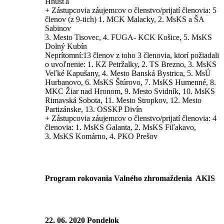
Hnúšťa
+ Zástupcovia záujemcov o členstvo/prijatí členovia: 5
členov (z 9-tich) 1. MCK Malacky, 2. MsKS a ŠA
Sabinov
3. Mesto Tisovec, 4. FUGA- KCK Košice, 5. MsKS
Dolný Kubín
Neprítomní:
13 členov z toho 3 členovia, ktorí požiadali
o uvoľnenie: 1. KZ Petržalky, 2. TS Brezno, 3. MsKS
Veľké Kapušany, 4. Mesto Banská Bystrica, 5. MsÚ
Hurbanovo, 6. MsKS Štúrovo, 7. MsKS Humenné, 8.
MKC Žiar nad Hronom, 9. Mesto Svidník, 10. MsKS
Rimavská Sobota, 11. Mesto Stropkov, 12. Mesto
Partizánske, 13. OSSKP Divín
+ Zástupcovia záujemcov o členstvo/prijatí členovia: 4
členovia: 1. MsKS Galanta, 2. MsKS Fiľakavo,
3. MsKS Komárno, 4. PKO Prešov
Program rokovania Valného zhromaždenia AKIS
22. 06. 2020 Pondelok