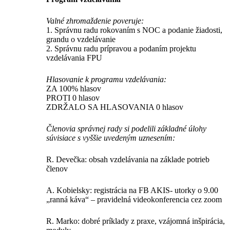
Valné zhromaždenie poveruje:
1. Správnu radu rokovaním s NOC a podanie žiadosti,
grandu o vzdelávanie
2. Správnu radu prípravou a podaním projektu
vzdelávania FPU
Hlasovanie k programu vzdelávania:
ZA 100% hlasov
PROTI 0 hlasov
ZDRŽALO SA HLASOVANIA 0 hlasov
Členovia správnej rady si podelili základné úlohy
súvisiace s vyššie uvedeným uznesením:
R. Devečka: obsah vzdelávania na základe potrieb
členov
A. Kobielsky: registrácia na FB AKIS- utorky o 9.00
„ranná káva“ – pravidelná videokonferencia cez zoom
R. Marko: dobré príklady z praxe, vzájomná inšpirácia,