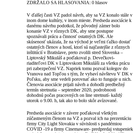
ZDRŽALO SA HLASOVANIA: 0 hlasov
V ďalšej časti VZ padol návrh, aby sa VZ konalo stále v
inom dome kultúry, v inom mieste. Predseda asociácie k
danému návrhu podotkol, že pôvodný zámer bolo
konanie VZ v rôznych DK, aby sme postupne
spoznávali prácu a činnosť ostatných DK. Ale
skúsenosť ukázala, že na východ je veľmi ťažko dostať
ostatných členov a hostí, ktorí sú najčastejšie z rôznych
inštitúcií v Bratislave, preto zvolili stred Slovenka –
Liptovský Mikuláš a poďakoval p. Devečkovi-
riaditeľovi DK v Liptovskom Mikuláši za všetku prácu
pri zabezpečení VZ. Napriek tomu pozval kolegov do
Vranova nad Topľou s tým, že vybaví návštevu V DK v
Poľsku, aby sme vedeli porovnať ako to funguje u nich.
Členovia asociácie prijali návrh a dohodli predbežný
termín stretnutia – september 2020, podrobnosti
dohodnú počas pracovných on line stretnutí- každý
utorok o 9.00. h, tak ako to bolo skôr avízované.
Predseda asociácie v závere poďakoval všetkým
zúčastneným členom na VZ a pozval ich na prezentáciu
firmy City Light Slovakia v súvislosti s pandémiou
COVID -19 a firmy Cinemaware- predpredaj vstupeniek