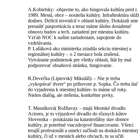
A.Kobielsky: -objavme to, ako fungovala kultúra pred r.
1989. Mestá, obce – nositelia kultúry. Infraštruktúra slúži
dodnes. Deficit investícií v oblasti kultúry. Dokázali sme
presadiť pasportizáciu a teraz máme úlohu dosiahnuť
obnovu budov a tech. zariadení pre miestnu kultúru.
Vzťah NOC k našim zariadeniam, zapojenie do
vzdelávania.
P. Lašáková ako ministerka zriadila sekciu miestnej a
regionálnej kultúry – o 2 mesiace bola zrušená.
Vytváranie podmienok pre všetky oblasti, štát by mal
podporovať obsahovú stránku, fungovanie.
R.Devečka (Liptovský Mikuláš): – Nie je treba
„vykopávať dvere“ po príhovore p. Sopka. Čo treba dať
do vyjadrenia k miestnej kultúre- to máme už roky.
Nielen dialóg, ale riešenia, konkrétne prvky.
T. Masníková( Rožňava): – majú Mestské divadlo
Actores, je to výjazdové divadlo do rôznych kútov
Slovenska – poukázala na katastrofálny stav domov
kultúry, je potrebné viaczdrojové financovanie. Všetci
terajší profesionáli a umelci začínali na doskách miestnej
kultúry, či už v mestách alebo obciach, tu sa učili