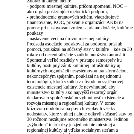
Zdôraznil okrem iného:
- podporu miestnej kultúre, pričom spomenul NOC –
ako orgán poskytujúci metodickú podporu,
- prehodnotenie grantových schém, viaczdrojové
financovanie, KOČ, prizvanie organizácii AKIS na
pomoc pri nastavovaní zmien, - priame dotácie, kultúrne
poukazy
- nastavenie vecí na úrovni miestnej kultúry
Predseda asociácie poďakoval za podporu, prísľub
pomoci, poukázal na súčasný stav v kultúre – kde za 30
rokov od decentralizácie vzniklo množstvo anomálií.
Spomenul veľké rozdiely v prístupe samospráv ku
kultúre, postupný zánik kultúrnej infraštruktúry aj
kultúrnych organizácií nesystémovou transformáciou,
nekoncepčným spájaním, poukázal na nejednotnú
terminológiu, ktorá vznikla z dôvodu nesystémovej
existencie miestnej kultúry. Je nevyhnutné, aby
ministerstvo kultúry ako najvyšší rezortný orgán
deklarovalo spoločenskú nevyhnutnosť existencie a
rozvoja miestnej a regionálnej kultúry. V tomto
krízovom období sa na povrch vyplavili všetky
nedostatky, ktoré v plnej nahote odkryli súčasný stav po
30 ročnom nezáujme rezortného ministerstva. Jedinou
„výhodou“ tejto krízy je zjednotenie miestnej a
regionálnej kultúry aj vďaka sociálnym sieťam a