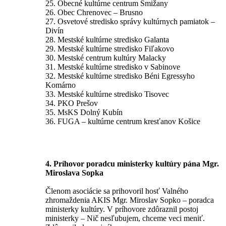
25. Obecné kultúrne centrum Smižany
26. Obec Chrenovec – Brusno
27. Osvetové stredisko správy kultúrnych pamiatok –
Divín
28. Mestské kultúrne stredisko Galanta
29. Mestské kultúrne stredisko Fiľakovo
30. Mestské centrum kultúry Malacky
31. Mestské kultúrne stredisko v Sabinove
32. Mestské kultúrne stredisko Béni Egressyho
Komárno
33. Mestské kultúrne stredisko Tisovec
34. PKO Prešov
35. MsKS Dolný Kubín
36. FUGA – kultúrne centrum kresťanov Košice
4. Príhovor poradcu ministerky kultúry pána Mgr.
Miroslava Sopka
Členom asociácie sa prihovoril hosť Valného
zhromaždenia AKIS Mgr. Miroslav Sopko – poradca
ministerky kultúry. V príhovore zdôraznil postoj
ministerky – Nič nesľubujem, chceme veci meniť.